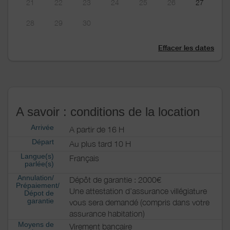
21
22
23
24
25
26
27
28
29
30
Effacer les dates
A savoir : conditions de la location
Arrivée
A partir de 16 H
Départ
Au plus tard 10 H
Langue(s)
Français
parlée(s)
Annulation/
Dépôt de garantie : 2000€
Prépaiement/
Une attestation d’assurance villégiature
Dépot de
garantie
vous sera demandé (compris dans votre
assurance habitation)
Moyens de
Virement bancaire