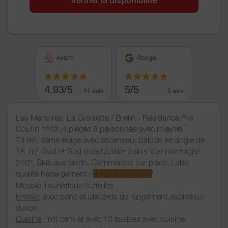
Airbnb
Google
4.93/5
5/5
41 avis
5 avis
Les Menuires, La Croisette / Brelin - Résidence Pra
Coutin n°43 ,4 pièces 8 personnes avec internet
74 m², 4ème étage avec ascenseur,balcon en angle de
18 m² Sud et Sud ouest,casier à skis Vue montagne
270°, Skis aux pieds, Commerces sur place. Label
qualité hébergement :
4 FLOCONS OR
Meublé Touristique 3 étoiles
Entrée:
avec banc et placards de rangement,aspirateur
dyson
Cuisine
: îlot central avec 10 assises avec cuisine