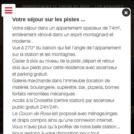
APPARTEMENT LE COCON DE ROSE - LES MENUIRES
Votre séjour sur les pistes ...
Votre séjour dans un appartement spacieux de 74m²,
entièrement rénové dans un esprit montagnard et
moderne .
Vue à 270° du balcon qui fait l'angle de l'appartement
sur la station et les montagnes.
Casier à skis au niveau de la piste ,départ et retour
skis aux pieds pour cette résidence avec ascenseur
et parking gratuit.
Galerie marchande dans l'immeuble (location de
matériel, boulangerie, supérette, bar, pizzeria, bornes
forfaits remontées mécaniques
Accès à la Croisette (centre station) par ascenseur
public gratuit 24h/24h.
Le
Cocon de Rose
est proposé avec ménage,linges
et draps compris ainsi qu'une connexion internet.
Vous n'avez plus qu'à profiter de notre belle station...
Nous restons à votre disposition pour tout