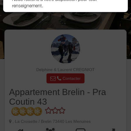
renseignement.
Delphine & Laurent CREGNIOT
Contacter
Appartement Brelin - Pra
Coutin 43
, La Croisette / Brelin 73440 Les Menuires